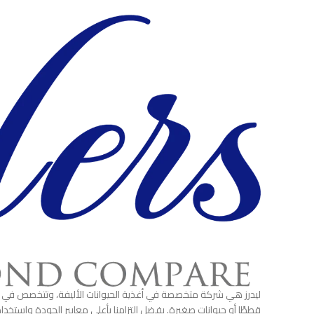
ليدرز هي شركة متخصصة في أغذية الحيوانات الأليفة، وتتخصص في توفير
قططًا أو حيوانات صغيرة. بفضل التزامنا بأعلى معايير الجودة واستخ