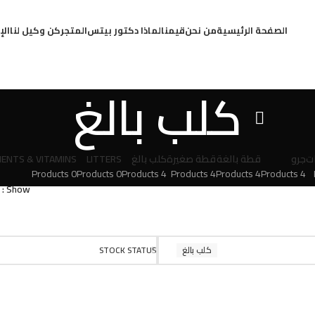
الصفحة الرئيسية
من نحن
قيمنا
لماذا دكتور بيتس
المتجر
كن وكيل لنا
الإ
كلب بالغ
ت
جرو
قطة بالغة
قطة صغيرة
كلب بالغ
LITTERS
ENTS & VITAMINS
0 Products
0 Products
4 Products
4 Products
4 Products
4 Products
Show
كلب بالغ
STOCK STATUS